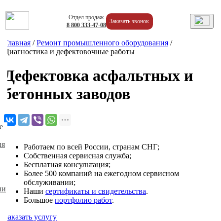
Отдел продаж
Заказать звонок
8
800
333-47-08
Главная
/
Ремонт промышленного оборудования
/
Диагностика и дефектовочные работы
Дефектовка асфальтных и
бетонных заводов
е
ия
Работаем по всей России, странам СНГ;
Собственная сервисная служба;
Бесплатная консультация;
Более 500 компаний на ежегодном сервисном
обслуживании;
ии
Наши
сертификаты и свидетельства
.
Большое
портфолио работ
.
Заказать услугу