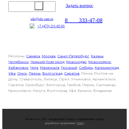
Задать вопрос
8
800
333-47-08
sds@sds-sam.ru
Отдел продаж
+7
(473)
211-02-01
Регионы:
Самара
,
Москва
,
Санкт-Петербург
,
Казань
,
Челябинск
,
Нижний Новгород
,
Краснодар
,
Красноярск
,
Хабаровск
,
Чита
,
Махачкала
,
Грозный
,
Сибирь
,
Калининград
,
Уфа
,
Омск
,
Пермь
,
Волгоград
,
Саратов
, Пенза, Ростов-на-
Дону, Ставрополь, Липецк, Орел, Ульяновск, Архангельск,
Саратов, Оренбург, Белгород, Тамбов, Пермь, Сыктывкар,
Красноярск, Калуга, Волгоград, Уфа, Брянск, Владимир.
sds-sam.ru © 2025 - oбopудoвaниe и cepвиc oт oфициaльнoгo дилepa
разработка и продвижение:
Udevy