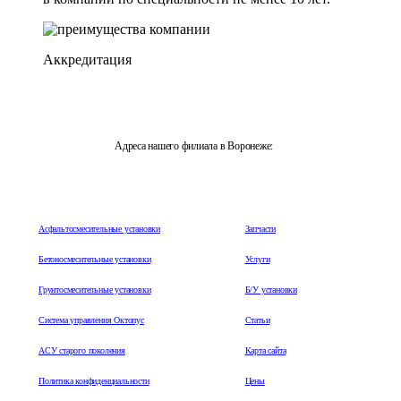
Аккредитация
Адреса нашего филиала в Воронеже:
г. Воронеж, Ленинский проспект 7/3
Асфальтосмесительные установки
Запчасти
Бетоносмесительные установки
Услуги
Грунтосмесительные установки
Б/У установки
Система управления Октопус
Статьи
АСУ старого поколения
Карта сайта
Политика конфиденциальности
Цены