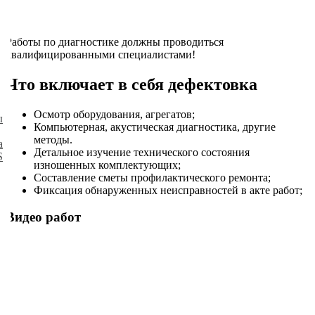
Работы по диагностике должны проводиться
квалифицированными специалистами!
Что включает в себя дефектовка
Осмотр оборудования, агрегатов;
ы
Компьютерная, акустическая диагностика, другие
методы.
а
Детальное изучение технического состояния
S
изношенных комплектующих;
Составление сметы профилактического ремонта;
Фиксация обнаруженных неисправностей в акте работ;
Видео работ